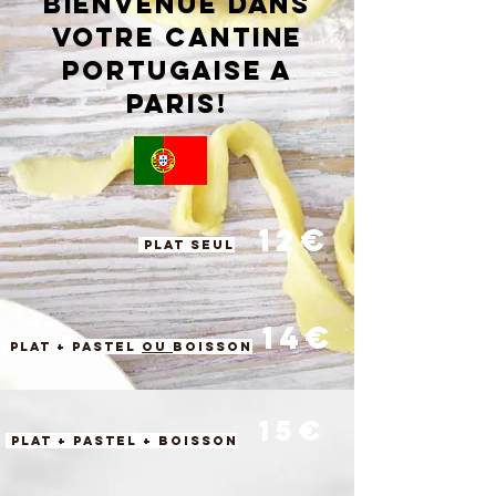
BIENVENUE DANS
VOTRE CANTINE
PORTUGAISE A
PARIS!
12€
Plat seul
14€
Plat + Pastel
OU
boisson
15€
Plat + Pastel + boisson